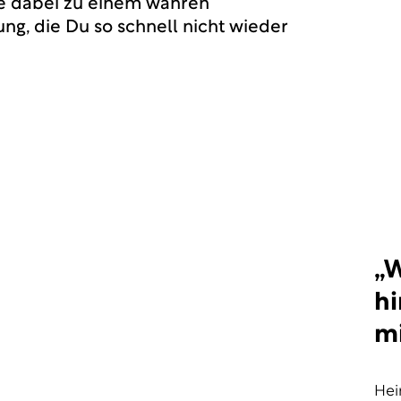
e dabei zu einem wahren
ng, die Du so schnell nicht wieder
„W
hi
mi
Hei