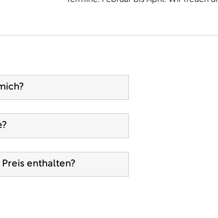
mich?
e?
 Preis enthalten?