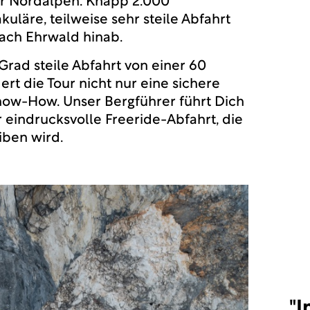
r Nordalpen. Knapp 2.000
uläre, teilweise sehr steile Abfahrt
ach Ehrwald hinab.
Grad steile Abfahrt von einer 60
ert die Tour nicht nur eine sichere
now-How. Unser Bergführer führt Dich
 eindrucksvolle Freeride-Abfahrt, die
eiben wird.
"I