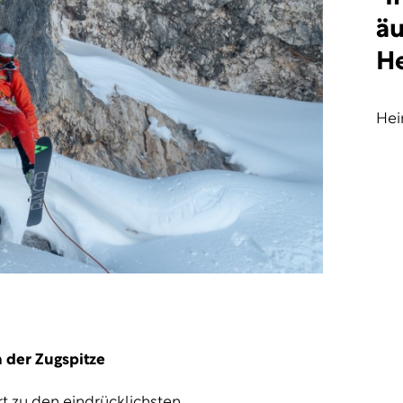
äu
He
Hei
n der Zugspitze
t zu den eindrücklichsten