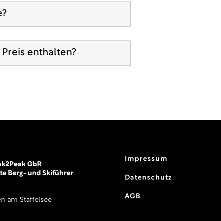
e?
 Preis enthalten?
Impressum
eak2Peak GbR
fte Berg- und Skiführer
Datenschutz
AGB
n am Staffelsee