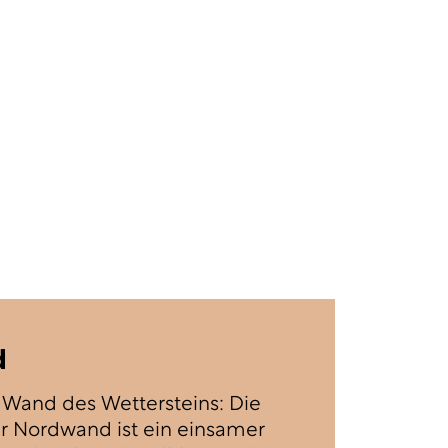
d
 Wand des Wettersteins: Die
r Nordwand ist ein einsamer